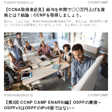
2021年10月23日(土)
CCNP CAMP
【CCNA取得者必見】給与を年間で〇〇万円上げる資
格とは？結論：CCNPを取得しましょう。
皆さん、こんにちは。Smart Innovation株式会社です。 皆さんは、給与UPの一助
としてどのような対策をしているでしょうか。 もし何もしていなかった…
2021年06月20日(日)
CCNP CAMP
【第3回 CCNP CAMP ENARSI編】OSPFの裏側～
OSPFv3はOSPFのIPv6版ではない～