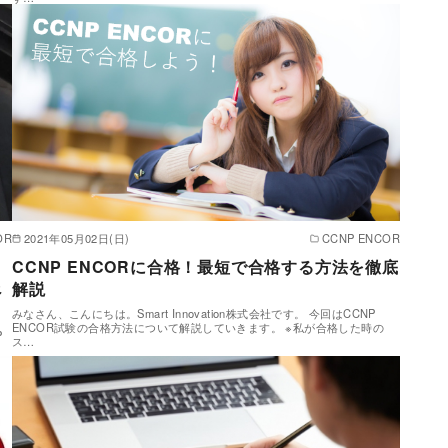
OR
2021年05月02日(日)
CCNP ENCOR
CCNP ENCORに合格！最短で合格する方法を徹底
べ
解説
みなさん、こんにちは。Smart Innovation株式会社です。 今回はCCNP
ENCOR試験の合格方法について解説していきます。 ※私が合格した時の
P
ス…