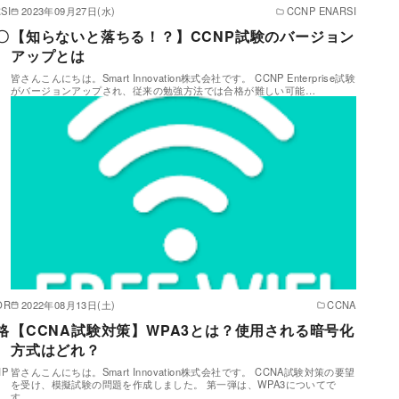
SI
2023年09月27日(水)
CCNP ENARSI
〇
【知らないと落ちる！？】CCNP試験のバージョン
アップとは
皆さんこんにちは。Smart Innovation株式会社です。 CCNP Enterprise試験
がバージョンアップされ、従来の勉強方法では合格が難しい可能…
OR
2022年08月13日(土)
CCNA
格
【CCNA試験対策】WPA3とは？使用される暗号化
方式はどれ？
NP
皆さんこんにちは。Smart Innovation株式会社です。 CCNA試験対策の要望
を受け、模擬試験の問題を作成しました。 第一弾は、WPA3についてで
す…