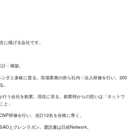
念に掲げる会社です。
設計・構築。
ベンダと多岐に渡る。現場業務の傍ら社内・法人研修を行い、200
する。
研修を行う会社を創業。現在に至る。創業時からの想いは「ネットワ
こと」
後のCCNP研修を行い、合計12名を合格に導く。
Oとグレンラガン。愛読書は日経Network。