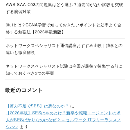
AWS SAA-C03の問題集はどう選ぶ？過去問がない試験を突破
する演習対策
9tutとは？CCNA学習で知っておきたいポイントと効率よく合
格する勉強法【2026年最新版】
ネットワークスペシャリスト通信講座おすすめ比較｜独学との
違いも徹底解説
ネットワークスペシャリスト試験は今回が最後？後悔する前に
知っておくべき5つの事実
最近のコメント
【努力不足でSES】は悪なのか？
に
【2026年版】SESはやめとけ？新卒や転職エージェントの求
人がSESばかりなのはなぜ？ – セルワーク ITフリーランスノ
ウハウ
より