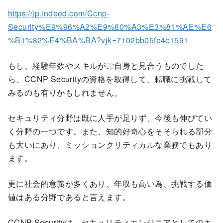
https://jp.indeed.com/Ccnp-
Security%E9%96%A2%E9%80%A3%E3%81%AE%E6
%B1%82%E4%BA%BA?vjk=7102bb05fe4c1591
もし、経験年数やスキルがご自身と見合うものでした
ら、CCNP Securityの資格を取得して、転職に挑戦して
みるのも有りかもしれません。
セキュリティ分野は既に人手が足りず、今後も伸びてい
く分野の一つです。また、知的好奇心をそそられる部分
も大いにあり、ミッションクリティカルな業務でもあり
ます。
更に社会的意義が多くあり、年収も高い為、挑戦する価
値はある分野であると言えます。
CCNP Securityは、セキュリティエンジニアとしてのキ